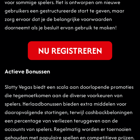
voor sommige spelers. Het is ontworpen om nieuwe
gebruikers een gestructureerde start te geven, maar
zorg ervoor dat je de belangrijke voorwaarden
doorneemt als je besluit ervan gebruik te maken!
NU REGISTREREN
Actieve Bonussen
Slotty Vegas biedt een scala aan doorlopende promoties
die tegemoetkomen aan de diverse voorkeuren van
spelers. Herlaadbonussen bieden extra middelen voor
daaropvolgende stortingen, terwijl cashbackbeloningen
een percentage van verliezen teruggeven aan de
accounts van spelers. Regelmatig worden er toernooien
gehouden met populaire spellen en competitieve prijzen.