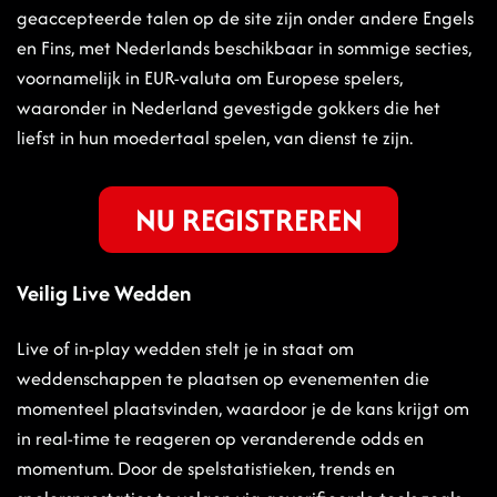
geaccepteerde talen op de site zijn onder andere Engels
en Fins, met Nederlands beschikbaar in sommige secties,
voornamelijk in EUR-valuta om Europese spelers,
waaronder in Nederland gevestigde gokkers die het
liefst in hun moedertaal spelen, van dienst te zijn.
NU REGISTREREN
Veilig Live Wedden
Live of in-play wedden stelt je in staat om
weddenschappen te plaatsen op evenementen die
momenteel plaatsvinden, waardoor je de kans krijgt om
in real-time te reageren op veranderende odds en
momentum. Door de spelstatistieken, trends en