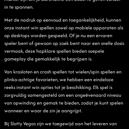
in te spannen.
Met de nadruk op eenvoud en toegankelijkheid, kunnen
onze instant win spellen zowel op mobiele apparaten als
op desktops worden gespeeld. Of je nu een ervaren
speler bent of gewoon op zoek bent naar een snelle dosis
vermaak, deze hapklare spellen bieden soepele
gameplay die gemakkelijk te begrijpen is.
Van krasloten en crash spellen tot wielen/spin spellen en
plinko-achtige favorieten, we hebben een eindeloze
reeks instant win opties tot je beschikking. Elk spel is
zorgvuldig samengesteld om een ongeëvenaard niveau
van opwinding en gemak te bieden, zodat je kunt spelen
wanneer en waar de zin je aangrijpt.
Bij Slotty Vegas zijn we toegewijd aan het leveren van