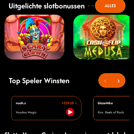
Uitgelichte slotbonussen
ALLES
Top Speler Winsten
‹
›
noah.x
+319.10
blazeMike
€
Voodoo Magic
Kiss: Reels of Rock