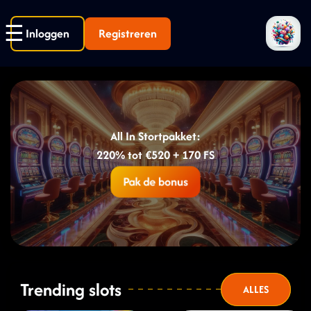
Inloggen
Registreren
All In Stortpakket:
220% tot €520 + 170 FS
Pak de bonus
Trending slots
ALLES