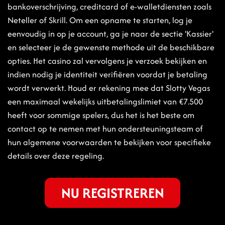
bankoverschrijving, creditcard of e-walletdiensten zoals
Neteller of Skrill. Om een opname te starten, log je
eenvoudig in op je account, ga je naar de sectie 'Kassier'
en selecteer je de gewenste methode uit de beschikbare
opties. Het casino zal vervolgens je verzoek bekijken en
indien nodig je identiteit verifiëren voordat je betaling
wordt verwerkt. Houd er rekening mee dat Slotty Vegas
een maximaal wekelijks uitbetalingslimiet van €7.500
heeft voor sommige spelers, dus het is het beste om
contact op te nemen met hun ondersteuningsteam of
hun algemene voorwaarden te bekijken voor specifieke
details over deze regeling.
NU REGISTREREN