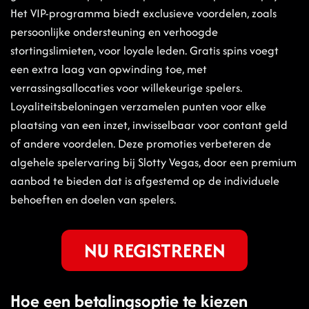
Het VIP-programma biedt exclusieve voordelen, zoals
persoonlijke ondersteuning en verhoogde
stortingslimieten, voor loyale leden. Gratis spins voegt
een extra laag van opwinding toe, met
verrassingsallocaties voor willekeurige spelers.
Loyaliteitsbeloningen verzamelen punten voor elke
plaatsing van een inzet, inwisselbaar voor contant geld
of andere voordelen. Deze promoties verbeteren de
algehele spelervaring bij Slotty Vegas, door een premium
aanbod te bieden dat is afgestemd op de individuele
behoeften en doelen van spelers.
NU REGISTREREN
Hoe een betalingsoptie te kiezen