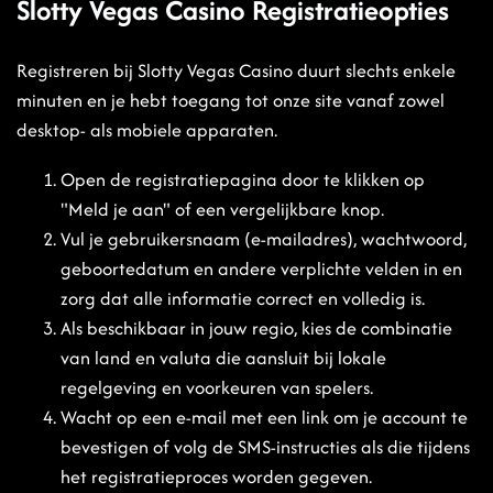
Slotty Vegas Casino Registratieopties
Registreren bij Slotty Vegas Casino duurt slechts enkele
minuten en je hebt toegang tot onze site vanaf zowel
desktop- als mobiele apparaten.
Open de registratiepagina door te klikken op
"Meld je aan" of een vergelijkbare knop.
Vul je gebruikersnaam (e-mailadres), wachtwoord,
geboortedatum en andere verplichte velden in en
zorg dat alle informatie correct en volledig is.
Als beschikbaar in jouw regio, kies de combinatie
van land en valuta die aansluit bij lokale
regelgeving en voorkeuren van spelers.
Wacht op een e-mail met een link om je account te
bevestigen of volg de SMS-instructies als die tijdens
het registratieproces worden gegeven.